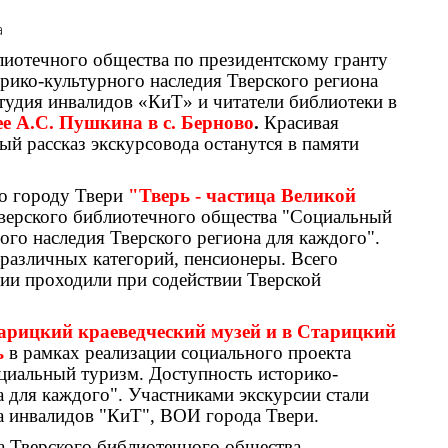
лиотечного общества по президентскому гранту
рико-культурного наследия Тверского региона
тудия инвалидов «КиТ» и читатели библиотеки в
ее А.С. Пушкина в с. Берново
.
Красивая
ый рассказ экскурсовода останутся в памяти
по городу Твери
"Тверь - частица Великой
Тверского библиотечного общества "Социальный
ого наследия Тверского региона для каждого".
различных категорий, пенсионеры. Всего
сии проходили при содействии Тверской
арицкий краеведческий музей и в Старицкий
ь
в рамках реализации социального проекта
циальный туризм. Доступность историко-
а для каждого". Участниками экскурсии стали
 инвалидов "КиТ", ВОИ города Твери.
а Тверского библиотечного общества