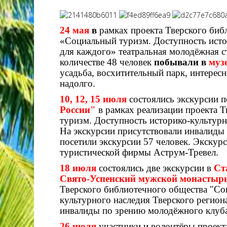
24 мая
в
рамках проекта Тверского биб
«Социальный туризм. Доступность исто
для каждого» театральная молодёжная с
количестве 48 человек
побывали в
муз
усадьба, восхитительный парк, интересн
надолго.
10, 12, 15 июля
состоялись экскурсии 
России"
в рамках реализации проекта 
туризм. Доступность историко-культурн
На экскурсии присутствовали инвалиды 
посетили экскурсии 57 человек. Экскур
туристической фирмы Аструм-Тревел.
18 июля
состоялись две экскурсии в
Ст
Свято-Успенский мужской монастыр
Тверского библиотечного общества "Со
культурного наследия Тверского регион
инвалиды по зрению молодёжного клуба
26 июля
участники и волонтёры проект