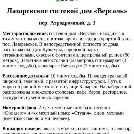
Лазаревское гостевой дом «Версаль»
пер. Аэродромный, д. 3
Месторасположение:
гостевой дом «Версаль» находится в
тихом уютном месте, и в тоже время, в сердце курортной зоны
пос. Лазаревское. В непосредственной близости от дома
расположены: Дом Культуры, городской парк с
аттракционами, скверы с фонтанами, центральный рынок (50
метров), 3 платные автостоянки (50 метров), гипермаркет (3
минуты ходьбы), аквапарк «Наутилус» (7 минут ходьбы).
Расстояние до пляжа
: 10 минут ходьбы. Пляж центральный,
широкий, галечный, с развитой инфраструктурой. Путь к
морю по ровной местности по улице Калараш. На набережной
расположены множество столовых, кафе, баров, ресторанов,
экскурсий, сувенирных ларьков.
Номерной фонд
: 2-х, 3-х местные номера категории
«Стандарт» и 4-х местный номер «Студия», с доп. местами
(вместимостью до 6-ми человек).
В каждом номере
: шкаф, тумбочки, сплит-система, телевизор,
холодильник, ванная комната (с ванной или душем),